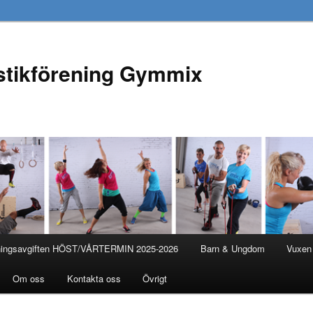
tikförening Gymmix
ningsavgiften HÖST/VÅRTERMIN 2025-2026
Barn & Ungdom
Vuxen
l
Om oss
Kontakta oss
Övrigt