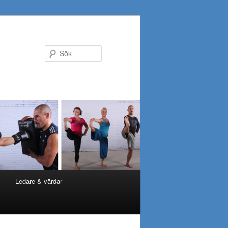
Sök
Ledare & värdar