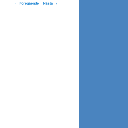
Inläggsnavigering
←
Föregående
Nästa
→