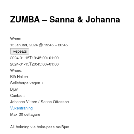
ZUMBA – Sanna & Johanna
When:
15 januari, 2024 @ 19:45 – 20:45
Repeats
Google Maps lästes inte in korrekt på sidan.
2024-01-15T19:45:00+01:00
2024-01-15T20:45:00+01:00
Where:
OK
Äger du denna webbplats?
Blå Hallen
Selleberga vägen 7
Bjuv
Contact:
Johanna Viltare / Sanna Ottosson
Vuxenträning
Max 30 deltagare
All bokning via boka-pass.se/Bjuv