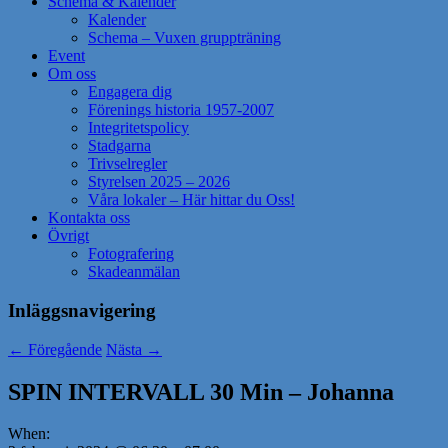
Schema & Kalender
Kalender
Schema – Vuxen gruppträning
Event
Om oss
Engagera dig
Förenings historia 1957-2007
Integritetspolicy
Stadgarna
Trivselregler
Styrelsen 2025 – 2026
Våra lokaler – Här hittar du Oss!
Kontakta oss
Övrigt
Fotografering
Skadeanmälan
Inläggsnavigering
←
Föregående
Nästa
→
SPIN INTERVALL 30 Min – Johanna
When: