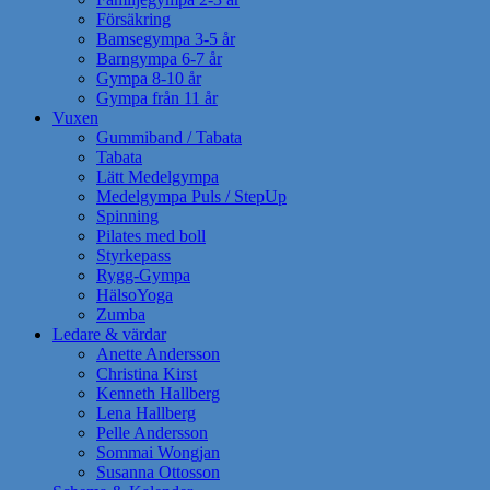
Försäkring
Bamsegympa 3-5 år
Barngympa 6-7 år
Gympa 8-10 år
Gympa från 11 år
Vuxen
Gummiband / Tabata
Tabata
Lätt Medelgympa
Medelgympa Puls / StepUp
Spinning
Pilates med boll
Styrkepass
Rygg-Gympa
HälsoYoga
Zumba
Ledare & värdar
Anette Andersson
Christina Kirst
Kenneth Hallberg
Lena Hallberg
Pelle Andersson
Sommai Wongjan
Susanna Ottosson